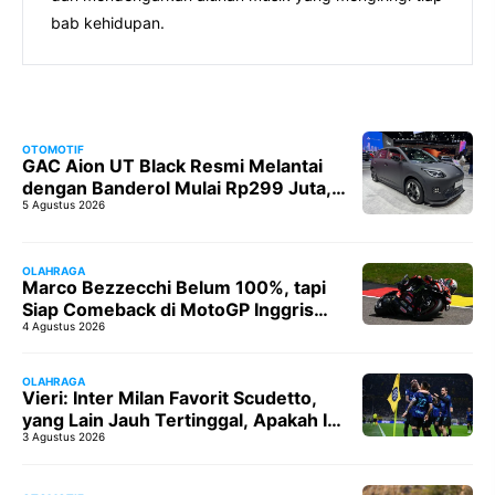
bab kehidupan.
OTOMOTIF
GAC Aion UT Black Resmi Melantai
dengan Banderol Mulai Rp299 Juta,
5 Agustus 2026
Tawarkan Kemewahan dan Performa
Tinggi
OLAHRAGA
Marco Bezzecchi Belum 100%, tapi
Siap Comeback di MotoGP Inggris
4 Agustus 2026
2026!
OLAHRAGA
Vieri: Inter Milan Favorit Scudetto,
yang Lain Jauh Tertinggal, Apakah Ini
3 Agustus 2026
Tahun Mereka?