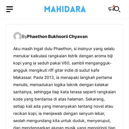
Langsung
ke
isi
By
Phaethon Bukhoorii Chyavan
Aku masih ingat dulu Phaethon, si insinyur yang selalu
menukar kalkulasi rangkaian listrik dengan aroma biji
kopi yang ia seduh pakai V60, sambil mengangguk-
angguk mengikuti riff gitar indie di sudut kafe
Makassar. Pada 2013, ia menapaki langkah pertama
menulis, memadukan logika teknik dengan kelakar
santainya, sehingga tiap kata terasa seperti rangkaian
kode yang berdansa di atas halaman. Sekarang,
setiap kali ada yang menanyakan tentang novel atau
racikan kopi, ia menjawab dengan senyum lebar,
seolah mengundang kita untuk duduk, menyeruput,
dan mendengarkan alunan musik yang mengiringi tiap