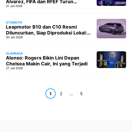
Alvarez, FIFA dan RFEF Turun
31 Juli 2026
Tangan: Konflik Sepakbola yang
Semakin Panas
OTOMOTIF
Leapmotor B10 dan C10 Resmi
Diluncurkan, Siap Diproduksi Lokal:
30 Juli 2026
Membuka Era Baru di Industri
Otomotif Indonesia
OLAHRAGA
Alonso: Rogers Bikin Lini Depan
Chelsea Makin Cair, Ini yang Terjadi
27 Juli 2026
Halaman
Halaman
Halaman
1
2
…
5