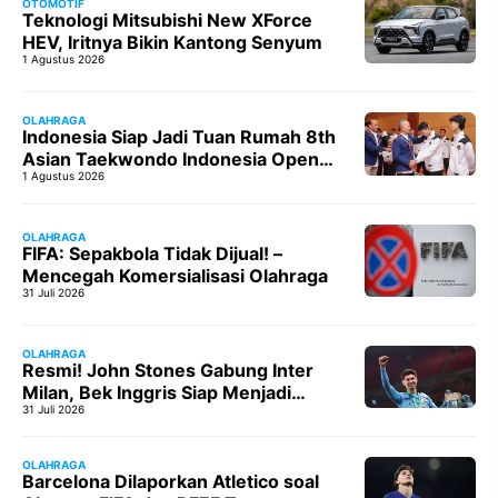
OTOMOTIF
Teknologi Mitsubishi New XForce
HEV, Iritnya Bikin Kantong Senyum
1 Agustus 2026
OLAHRAGA
Indonesia Siap Jadi Tuan Rumah 8th
Asian Taekwondo Indonesia Open
1 Agustus 2026
Championships 2026: Indonesia
Open Demi Memuluskan Jalan
Taekwondo RI ke Los Angeles
OLAHRAGA
FIFA: Sepakbola Tidak Dijual! –
Mencegah Komersialisasi Olahraga
31 Juli 2026
OLAHRAGA
Resmi! John Stones Gabung Inter
Milan, Bek Inggris Siap Menjadi
31 Juli 2026
Andalan
OLAHRAGA
Barcelona Dilaporkan Atletico soal