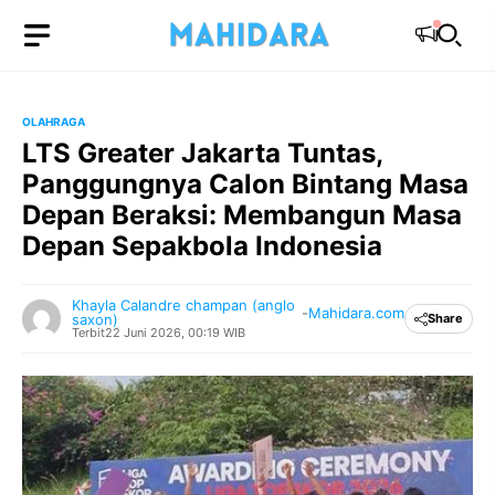
Langsung
ke
isi
OLAHRAGA
LTS Greater Jakarta Tuntas,
Panggungnya Calon Bintang Masa
Depan Beraksi: Membangun Masa
Depan Sepakbola Indonesia
Khayla Calandre champan (anglo
-
Mahidara.com
saxon)
Share
Terbit
22 Juni 2026, 00:19 WIB