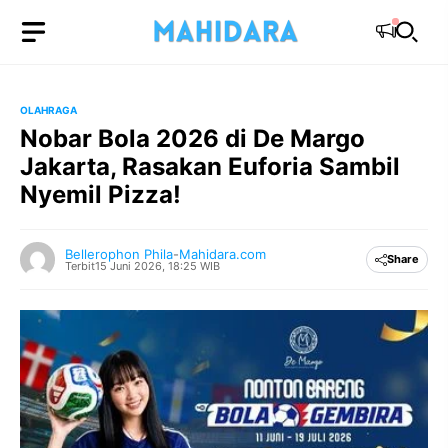
Langsung
ke
isi
OLAHRAGA
Nobar Bola 2026 di De Margo
Jakarta, Rasakan Euforia Sambil
Nyemil Pizza!
Bellerophon Phila
-
Mahidara.com
Share
Terbit
15 Juni 2026, 18:25 WIB