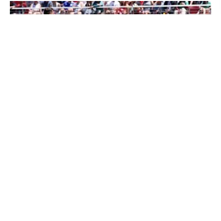
FIFA Tanggapi Kontroversi VAR Penalti Swiss saat Ditahan Qatar:
Keputusan Wasit Diperdebatkan
mahidara.com – 15 Juni 2026 |
FIFA
Tanggapi
Kontroversi VAR Penalti Swiss saat Ditahan
Qatar
masih menjadi perbincangan hangat di kalangan
pecinta sepak bola. Pertandingan antara Swiss dan
Qatar pada laga Grup B
Piala Dunia 2026
berakhir